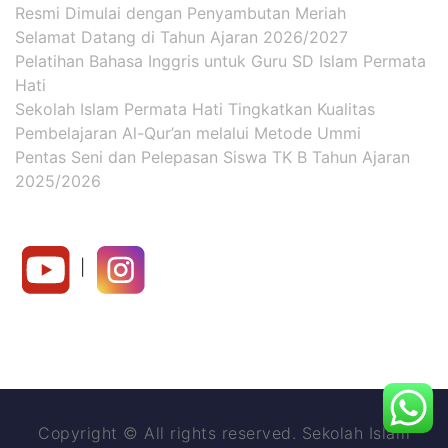
Resmi Dimulai dengan Penyambutan Meriah
Selamat Datang di Tahun Ajaran 2026/2027
Pelatihan Bahasa Inggris untuk Guru SD Islam Permata
Hati
Sekolah Islam Permata Hati Tingkatkan Kualitas
Pembelajaran Al-Qur’an melalui Metode Ummi
Pentas Seni dan Pelepasan Siswa TK B Tahun Ajaran
2025/2026
|
Copyright © All rights reserved. Sekolah Islam