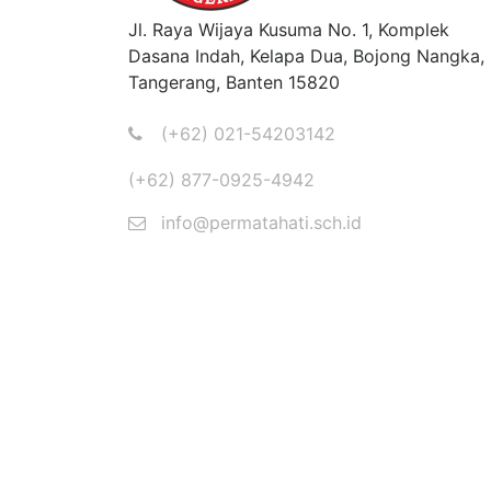
Jl. Raya Wijaya Kusuma No. 1, Komplek
Dasana Indah, Kelapa Dua, Bojong Nangka,
Tangerang, Banten 15820
(+62) 021-54203142
(+62) 877-0925-4942
info@permatahati.sch.id