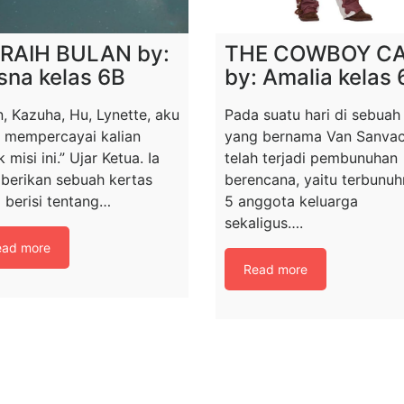
RAIH BULAN by:
THE COWBOY C
sna kelas 6B
by: Amalia kelas 
n, Kazuha, Hu, Lynette, aku
Pada suatu hari di sebuah
n mempercayai kalian
yang bernama Van Sanva
 misi ini.” Ujar Ketua. Ia
telah terjadi pembunuhan
erikan sebuah kertas
berencana, yaitu terbunu
 berisi tentang…
5 anggota keluarga
sekaligus….
ead more
Read more