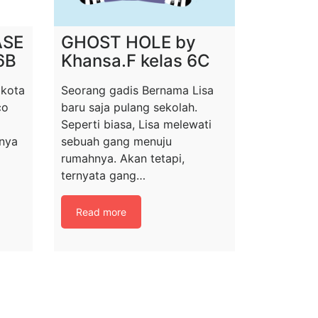
ASE
GHOST HOLE by
6B
Khansa.F kelas 6C
 kota
Seorang gadis Bernama Lisa
co
baru saja pulang sekolah.
Seperti biasa, Lisa melewati
hnya
sebuah gang menuju
rumahnya. Akan tetapi,
ternyata gang…
Read more