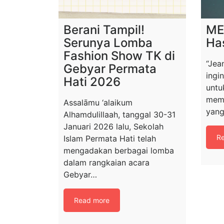
Berani Tampil!
ME
Serunya Lomba
Ha
Fashion Show TK di
“Jea
Gebyar Permata
ingi
Hati 2026
untuk
memb
Assalāmu ‘alaikum
yang
Alhamdulillaah, tanggal 30-31
Januari 2026 lalu, Sekolah
R
Islam Permata Hati telah
mengadakan berbagai lomba
dalam rangkaian acara
Gebyar…
Read more