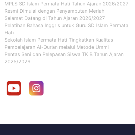
MPLS SD Islam Permata Hati Tahun Ajaran 2026/2027
Resmi Dimulai dengan Penyambutan Meriah
Selamat Datang di Tahun Ajaran 2026/2027
Pelatihan Bahasa Inggris untuk Guru SD Islam Permata
Hati
Sekolah Islam Permata Hati Tingkatkan Kualitas
Pembelajaran Al-Qur’an melalui Metode Ummi
Pentas Seni dan Pelepasan Siswa TK B Tahun Ajaran
2025/2026
|