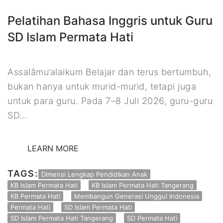
Pelatihan Bahasa Inggris untuk Guru
SD Islam Permata Hati
Assalāmu’alaikum Belajar dan terus bertumbuh,
bukan hanya untuk murid-murid, tetapi juga
untuk para guru. Pada 7–8 Juli 2026, guru-guru
SD…
LEARN MORE
TAGS:
Dimensi Lengkap Pendidikan Anak
KB Islam Permata Hati
KB Islam Permata Hati Tangerang
KB Permata Hati
Membangun Generasi Unggul Indonesia
Permata Hati
SD Islam Permata Hati
SD Islam Permata Hati Tangerang
SD Permata Hati