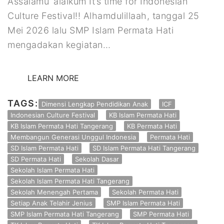
Assalāmu ‘alaikum It’s time for Indonesian
Culture Festival!! Alhamdulillaah, tanggal 25
Mei 2026 lalu SMP Islam Permata Hati
mengadakan kegiatan…
LEARN MORE
TAGS:
Dimensi Lengkap Pendidikan Anak
ICF
Indonesian Culture Festival
KB Islam Permata Hati
KB Islam Permata Hati Tangerang
KB Permata Hati
Membangun Generasi Unggul Indonesia
Permata Hati
SD Islam Permata Hati
SD Islam Permata Hati Tangerang
SD Permata Hati
Sekolah Dasar
Sekolah Islam Permata Hati
Sekolah Islam Permata Hati Tangerang
Sekolah Menengah Pertama
Sekolah Permata Hati
Setiap Anak Telahir Jenius
SMP Islam Permata Hati
SMP Islam Permata Hati Tangerang
SMP Permata Hati