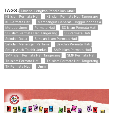
TAGS:
Dimensi Lengkap Pendidikan Anak
KB Islam Permata Hati
KB Islam Permata Hati Tangerang
KB Permata Hati
Membangun Generasi Unggul Indonesia
Metode Ummi
Permata Hati
SD Islam Permata Hati
SD Islam Permata Hati Tangerang
SD Permata Hati
Sekolah Dasar
Sekolah Islam Permata Hati
Sekolah Menengah Pertama
Sekolah Permata Hati
Setiap Anak Telahir Jenius
SMP Islam Permata Hati
SMP Islam Permata Hati Tangerang
SMP Permata Hati
TK Islam Permata Hati
TK Islam Permata Hati Tangerang
TK Permata Hati
Ummi