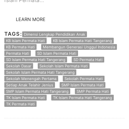
Islam Permata…
LEARN MORE
TAGS:
Dimensi Lengkap Pendidikan Anak
KB Islam Permata Hati
KB Islam Permata Hati Tangerang
KB Permata Hati
Membangun Generasi Unggul Indonesia
Permata Hati
SD Islam Permata Hati
SD Islam Permata Hati Tangerang
SD Permata Hati
Sekolah Dasar
Sekolah Islam Permata Hati
Sekolah Islam Permata Hati Tangerang
Sekolah Menengah Pertama
Sekolah Permata Hati
Setiap Anak Telahir Jenius
SMP Islam Permata Hati
SMP Islam Permata Hati Tangerang
SMP Permata Hati
TK Islam Permata Hati
TK Islam Permata Hati Tangerang
TK Permata Hati