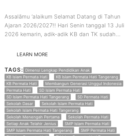
Assalāmu ‘alaikum Selamat Datang di Tahun
Ajaran 2026/2027!! Hari Senin tanggal 13 Juli
2026 kemarin, adik-adik KB dan TK sudah…
LEARN MORE
TAGS:
Dimensi Lengkap Pendidikan Anak
KB Islam Permata Hati
KB Islam Permata Hati Tangerang
KB Permata Hati
Membangun Generasi Unggul Indonesia
Permata Hati
SD Islam Permata Hati
SD Islam Permata Hati Tangerang
SD Permata Hati
Sekolah Dasar
Sekolah Islam Permata Hati
Sekolah Islam Permata Hati Tangerang
Sekolah Menengah Pertama
Sekolah Permata Hati
Setiap Anak Telahir Jenius
SMP Islam Permata Hati
SMP Islam Permata Hati Tangerang
SMP Permata Hati