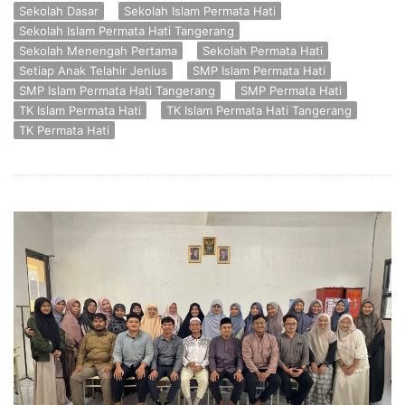
Sekolah Dasar
Sekolah Islam Permata Hati
Sekolah Islam Permata Hati Tangerang
Sekolah Menengah Pertama
Sekolah Permata Hati
Setiap Anak Telahir Jenius
SMP Islam Permata Hati
SMP Islam Permata Hati Tangerang
SMP Permata Hati
TK Islam Permata Hati
TK Islam Permata Hati Tangerang
TK Permata Hati