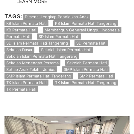
LEARN MORE
TAGS:
Dimensi Lengkap Pendidikan Anak
KB Islam Permata Hati
KB Islam Permata Hati Tangerang
KB Permata Hati
Membangun Generasi Unggul Indonesia
Permata Hati
SD Islam Permata Hati
SD Islam Permata Hati Tangerang
SD Permata Hati
Sekolah Dasar
Sekolah Islam Permata Hati
Sekolah Islam Permata Hati Tangerang
Sekolah Menengah Pertama
Sekolah Permata Hati
Setiap Anak Telahir Jenius
SMP Islam Permata Hati
SMP Islam Permata Hati Tangerang
SMP Permata Hati
TK Islam Permata Hati
TK Islam Permata Hati Tangerang
TK Permata Hati