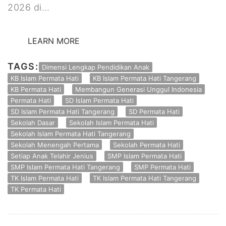
2026 di…
LEARN MORE
TAGS:
Dimensi Lengkap Pendidikan Anak
KB Islam Permata Hati
KB Islam Permata Hati Tangerang
KB Permata Hati
Membangun Generasi Unggul Indonesia
Permata Hati
SD Islam Permata Hati
SD Islam Permata Hati Tangerang
SD Permata Hati
Sekolah Dasar
Sekolah Islam Permata Hati
Sekolah Islam Permata Hati Tangerang
Sekolah Menengah Pertama
Sekolah Permata Hati
Setiap Anak Telahir Jenius
SMP Islam Permata Hati
SMP Islam Permata Hati Tangerang
SMP Permata Hati
TK Islam Permata Hati
TK Islam Permata Hati Tangerang
TK Permata Hati