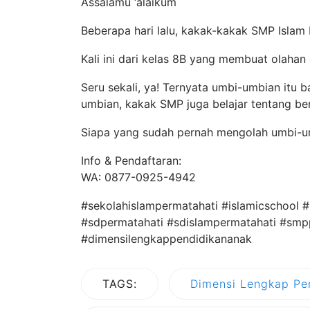
Assalāmu ‘alaikum
Beberapa hari lalu, kakak-kakak SMP Isla
Kali ini dari kelas 8B yang membuat olahan 
Seru sekali, ya! Ternyata umbi-umbian itu b
umbian, kakak SMP juga belajar tentang b
Siapa yang sudah pernah mengolah umbi-
Info & Pendaftaran:
WA: 0877-0925-4942
#sekolahislampermatahati #islamicschool 
#sdpermatahati #sdislampermatahati #smpp
#dimensilengkappendidikananak
TAGS:
Dimensi Lengkap Pe