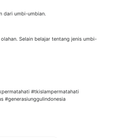
n dari umbi-umbian.
lahan. Selain belajar tentang jenis umbi-
kpermatahati #tkislampermatahati
us #generasiunggulindonesia