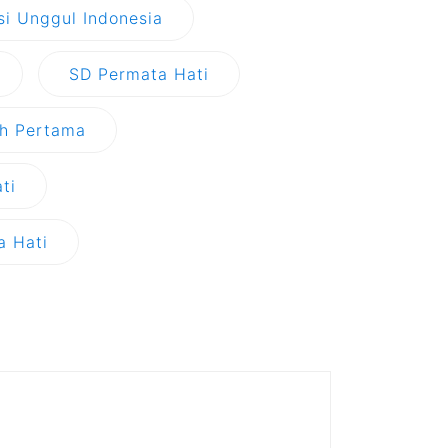
i Unggul Indonesia
SD Permata Hati
h Pertama
ti
a Hati