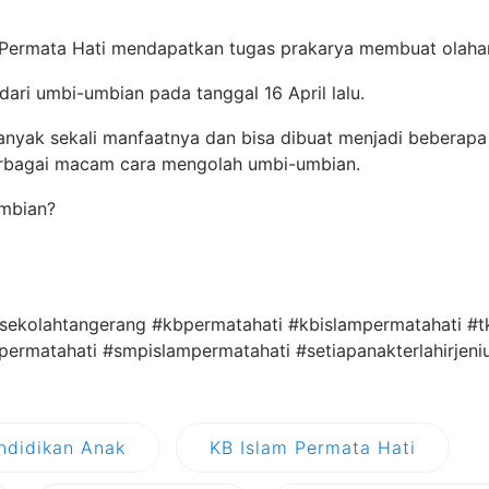
m Permata Hati mendapatkan tugas prakarya membuat olaha
dari umbi-umbian pada tanggal 16 April lalu.
anyak sekali manfaatnya dan bisa dibuat menjadi beberapa o
erbagai macam cara mengolah umbi-umbian.
umbian?
#sekolahtangerang #kbpermatahati #kbislampermatahati #t
ermatahati #smpislampermatahati #setiapanakterlahirjeni
ndidikan Anak
KB Islam Permata Hati