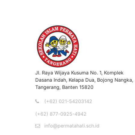
Jl. Raya Wijaya Kusuma No. 1, Komplek
Dasana Indah, Kelapa Dua, Bojong Nangka,
Tangerang, Banten 15820
(+62) 021-54203142
(+62) 877-0925-4942
info@permatahati.sch.id