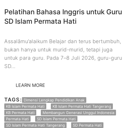
Pelatihan Bahasa Inggris untuk Guru
SD Islam Permata Hati
Assalāmu’alaikum Belajar dan terus bertumbuh,
bukan hanya untuk murid-murid, tetapi juga
untuk para guru. Pada 7–8 Juli 2026, guru-guru
SD…
LEARN MORE
TAGS:
Dimensi Lengkap Pendidikan Anak
KB Islam Permata Hati
KB Islam Permata Hati Tangerang
KB Permata Hati
Membangun Generasi Unggul Indonesia
Permata Hati
SD Islam Permata Hati
SD Islam Permata Hati Tangerang
SD Permata Hati