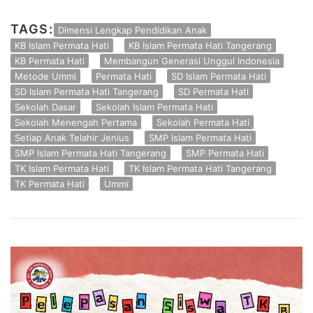
TAGS:
Dimensi Lengkap Pendidikan Anak
KB Islam Permata Hati
KB Islam Permata Hati Tangerang
KB Permata Hati
Membangun Generasi Unggul Indonesia
Metode Ummi
Permata Hati
SD Islam Permata Hati
SD Islam Permata Hati Tangerang
SD Permata Hati
Sekolah Dasar
Sekolah Islam Permata Hati
Sekolah Menengah Pertama
Sekolah Permata Hati
Setiap Anak Telahir Jenius
SMP Islam Permata Hati
SMP Islam Permata Hati Tangerang
SMP Permata Hati
TK Islam Permata Hati
TK Islam Permata Hati Tangerang
TK Permata Hati
Ummi