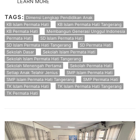
LEARN MORE
TAGS:
Dimensi Lengkap Pendidikan Anak
KB Islam Permata Hati
KB Islam Permata Hati Tangerang
KB Permata Hati
Membangun Generasi Unggul Indonesia
Permata Hati
SD Islam Permata Hati
SD Islam Permata Hati Tangerang
SD Permata Hati
Sekolah Dasar
Sekolah Islam Permata Hati
Sekolah Islam Permata Hati Tangerang
Sekolah Menengah Pertama
Sekolah Permata Hati
Setiap Anak Telahir Jenius
SMP Islam Permata Hati
SMP Islam Permata Hati Tangerang
SMP Permata Hati
TK Islam Permata Hati
TK Islam Permata Hati Tangerang
TK Permata Hati