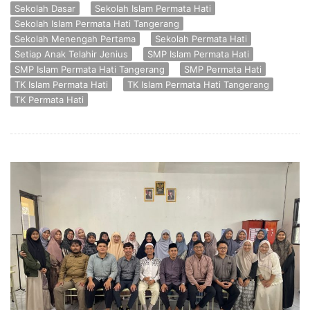
Sekolah Dasar
Sekolah Islam Permata Hati
Sekolah Islam Permata Hati Tangerang
Sekolah Menengah Pertama
Sekolah Permata Hati
Setiap Anak Telahir Jenius
SMP Islam Permata Hati
SMP Islam Permata Hati Tangerang
SMP Permata Hati
TK Islam Permata Hati
TK Islam Permata Hati Tangerang
TK Permata Hati