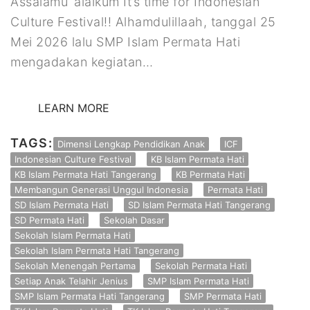
Assalāmu ‘alaikum It’s time for Indonesian
Culture Festival!! Alhamdulillaah, tanggal 25
Mei 2026 lalu SMP Islam Permata Hati
mengadakan kegiatan…
LEARN MORE
TAGS:
Dimensi Lengkap Pendidikan Anak
ICF
Indonesian Culture Festival
KB Islam Permata Hati
KB Islam Permata Hati Tangerang
KB Permata Hati
Membangun Generasi Unggul Indonesia
Permata Hati
SD Islam Permata Hati
SD Islam Permata Hati Tangerang
SD Permata Hati
Sekolah Dasar
Sekolah Islam Permata Hati
Sekolah Islam Permata Hati Tangerang
Sekolah Menengah Pertama
Sekolah Permata Hati
Setiap Anak Telahir Jenius
SMP Islam Permata Hati
SMP Islam Permata Hati Tangerang
SMP Permata Hati