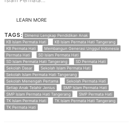
Islam Permata…
LEARN MORE
TAGS:
Dimensi Lengkap Pendidikan Anak
KB Islam Permata Hati
KB Islam Permata Hati Tangerang
KB Permata Hati
Membangun Generasi Unggul Indonesia
Permata Hati
SD Islam Permata Hati
SD Islam Permata Hati Tangerang
SD Permata Hati
Sekolah Dasar
Sekolah Islam Permata Hati
Sekolah Islam Permata Hati Tangerang
Sekolah Menengah Pertama
Sekolah Permata Hati
Setiap Anak Telahir Jenius
SMP Islam Permata Hati
SMP Islam Permata Hati Tangerang
SMP Permata Hati
TK Islam Permata Hati
TK Islam Permata Hati Tangerang
TK Permata Hati