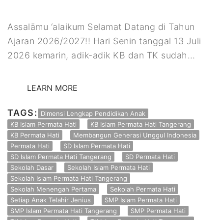
Assalāmu ‘alaikum Selamat Datang di Tahun
Ajaran 2026/2027!! Hari Senin tanggal 13 Juli
2026 kemarin, adik-adik KB dan TK sudah…
LEARN MORE
TAGS:
Dimensi Lengkap Pendidikan Anak
KB Islam Permata Hati
KB Islam Permata Hati Tangerang
KB Permata Hati
Membangun Generasi Unggul Indonesia
Permata Hati
SD Islam Permata Hati
SD Islam Permata Hati Tangerang
SD Permata Hati
Sekolah Dasar
Sekolah Islam Permata Hati
Sekolah Islam Permata Hati Tangerang
Sekolah Menengah Pertama
Sekolah Permata Hati
Setiap Anak Telahir Jenius
SMP Islam Permata Hati
SMP Islam Permata Hati Tangerang
SMP Permata Hati