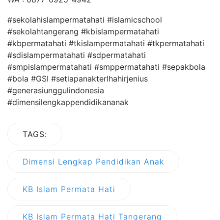
#sekolahislampermatahati #islamicschool
#sekolahtangerang #kbislampermatahati
#kbpermatahati #tkislampermatahati #tkpermatahati
#sdislampermatahati #sdpermatahati
#smpislampermatahati #smppermatahati #sepakbola
#bola #GSI #setiapanakterlhahirjenius
#generasiunggulindonesia
#dimensilengkappendidikananak
TAGS:
Dimensi Lengkap Pendidikan Anak
KB Islam Permata Hati
KB Islam Permata Hati Tangerang