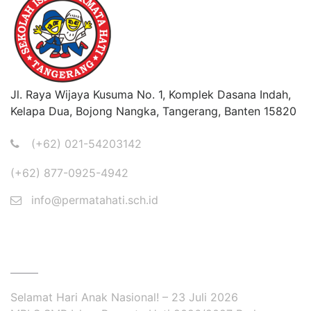
Jl. Raya Wijaya Kusuma No. 1, Komplek Dasana Indah,
Kelapa Dua, Bojong Nangka, Tangerang, Banten 15820
(+62) 021-54203142
(+62) 877-0925-4942
info@permatahati.sch.id
BERITA
Selamat Hari Anak Nasional! – 23 Juli 2026