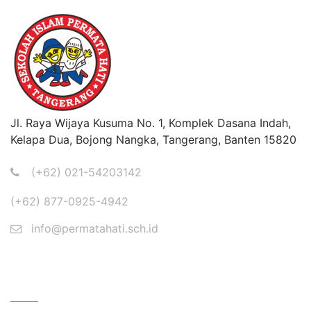
Jl. Raya Wijaya Kusuma No. 1, Komplek Dasana Indah,
Kelapa Dua, Bojong Nangka, Tangerang, Banten 15820
(+62) 021-54203142
(+62) 877-0925-4942
info@permatahati.sch.id
BERITA